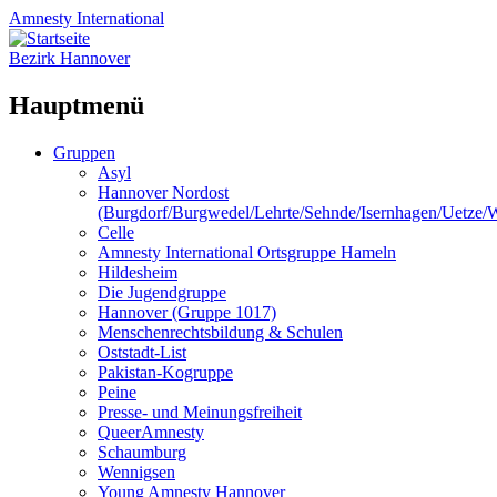
Amnesty
International
Bezirk Hannover
Hauptmenü
Zum
Gruppen
Inhalt
Asyl
springen
Hannover Nordost
(Burgdorf/Burgwedel/Lehrte/Sehnde/Isernhagen/Uetze
Celle
Amnesty International Ortsgruppe Hameln
Hildesheim
Die Jugendgruppe
Hannover (Gruppe 1017)
Menschenrechtsbildung & Schulen
Oststadt-List
Pakistan-Kogruppe
Peine
Presse- und Meinungsfreiheit
QueerAmnesty
Schaumburg
Wennigsen
Young Amnesty Hannover