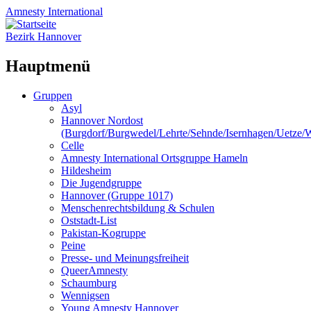
Amnesty
International
Bezirk Hannover
Hauptmenü
Zum
Gruppen
Inhalt
Asyl
springen
Hannover Nordost
(Burgdorf/Burgwedel/Lehrte/Sehnde/Isernhagen/Uetze
Celle
Amnesty International Ortsgruppe Hameln
Hildesheim
Die Jugendgruppe
Hannover (Gruppe 1017)
Menschenrechtsbildung & Schulen
Oststadt-List
Pakistan-Kogruppe
Peine
Presse- und Meinungsfreiheit
QueerAmnesty
Schaumburg
Wennigsen
Young Amnesty Hannover