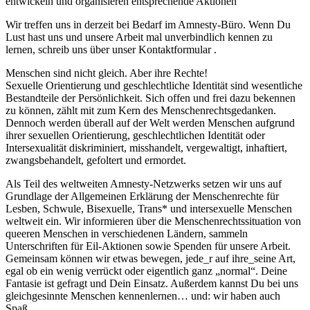
entwickeln und organisieren entsprechende Aktionen
Wir treffen uns in derzeit bei Bedarf im Amnesty-Büro. Wenn Du
Lust hast uns und unsere Arbeit mal unverbindlich kennen zu
lernen, schreib uns über unser Kontaktformular .
Menschen sind nicht gleich. Aber ihre Rechte!
Sexuelle Orientierung und geschlechtliche Identität sind wesentliche
Bestandteile der Persönlichkeit. Sich offen und frei dazu bekennen
zu können, zählt mit zum Kern des Menschenrechtsgedanken.
Dennoch werden überall auf der Welt werden Menschen aufgrund
ihrer sexuellen Orientierung, geschlechtlichen Identität oder
Intersexualität diskriminiert, misshandelt, vergewaltigt, inhaftiert,
zwangsbehandelt, gefoltert und ermordet.
Als Teil des weltweiten Amnesty-Netzwerks setzen wir uns auf
Grundlage der Allgemeinen Erklärung der Menschenrechte für
Lesben, Schwule, Bisexuelle, Trans* und intersexuelle Menschen
weltweit ein. Wir informieren über die Menschenrechtssituation von
queeren Menschen in verschiedenen Ländern, sammeln
Unterschriften für Eil-Aktionen sowie Spenden für unsere Arbeit.
Gemeinsam können wir etwas bewegen, jede_r auf ihre_seine Art,
egal ob ein wenig verrückt oder eigentlich ganz „normal“. Deine
Fantasie ist gefragt und Dein Einsatz. Außerdem kannst Du bei uns
gleichgesinnte Menschen kennenlernen… und: wir haben auch
Spaß.