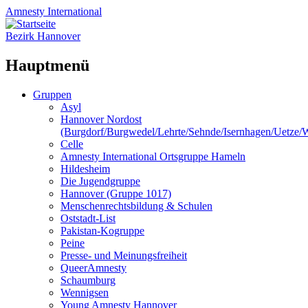
Amnesty
International
Bezirk Hannover
Hauptmenü
Zum
Gruppen
Inhalt
Asyl
springen
Hannover Nordost
(Burgdorf/Burgwedel/Lehrte/Sehnde/Isernhagen/Uetze
Celle
Amnesty International Ortsgruppe Hameln
Hildesheim
Die Jugendgruppe
Hannover (Gruppe 1017)
Menschenrechtsbildung & Schulen
Oststadt-List
Pakistan-Kogruppe
Peine
Presse- und Meinungsfreiheit
QueerAmnesty
Schaumburg
Wennigsen
Young Amnesty Hannover