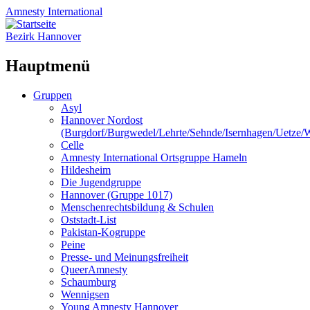
Amnesty
International
Bezirk Hannover
Hauptmenü
Zum
Gruppen
Inhalt
Asyl
springen
Hannover Nordost
(Burgdorf/Burgwedel/Lehrte/Sehnde/Isernhagen/Uetze
Celle
Amnesty International Ortsgruppe Hameln
Hildesheim
Die Jugendgruppe
Hannover (Gruppe 1017)
Menschenrechtsbildung & Schulen
Oststadt-List
Pakistan-Kogruppe
Peine
Presse- und Meinungsfreiheit
QueerAmnesty
Schaumburg
Wennigsen
Young Amnesty Hannover