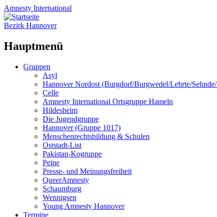
Amnesty
International
Bezirk Hannover
Hauptmenü
Zum
Gruppen
Inhalt
Asyl
springen
Hannover Nordost (Burgdorf/Burgwedel/Lehrte/Sehnde
Celle
Amnesty International Ortsgruppe Hameln
Hildesheim
Die Jugendgruppe
Hannover (Gruppe 1017)
Menschenrechtsbildung & Schulen
Oststadt-List
Pakistan-Kogruppe
Peine
Presse- und Meinungsfreiheit
QueerAmnesty
Schaumburg
Wennigsen
Young Amnesty Hannover
Termine