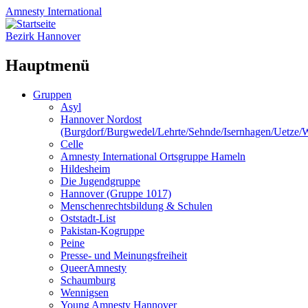
Amnesty
International
Bezirk Hannover
Hauptmenü
Zum
Gruppen
Inhalt
Asyl
springen
Hannover Nordost
(Burgdorf/Burgwedel/Lehrte/Sehnde/Isernhagen/Uetze
Celle
Amnesty International Ortsgruppe Hameln
Hildesheim
Die Jugendgruppe
Hannover (Gruppe 1017)
Menschenrechtsbildung & Schulen
Oststadt-List
Pakistan-Kogruppe
Peine
Presse- und Meinungsfreiheit
QueerAmnesty
Schaumburg
Wennigsen
Young Amnesty Hannover