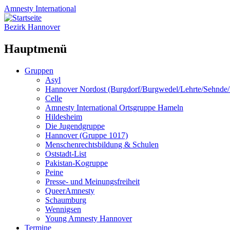
Amnesty
International
Bezirk Hannover
Hauptmenü
Zum
Gruppen
Inhalt
Asyl
springen
Hannover Nordost (Burgdorf/Burgwedel/Lehrte/Sehnde
Celle
Amnesty International Ortsgruppe Hameln
Hildesheim
Die Jugendgruppe
Hannover (Gruppe 1017)
Menschenrechtsbildung & Schulen
Oststadt-List
Pakistan-Kogruppe
Peine
Presse- und Meinungsfreiheit
QueerAmnesty
Schaumburg
Wennigsen
Young Amnesty Hannover
Termine