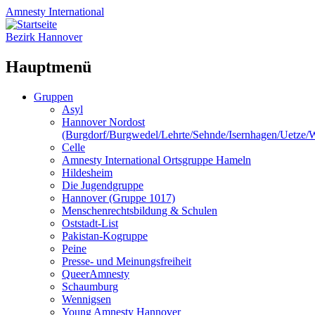
Amnesty
International
Bezirk Hannover
Hauptmenü
Zum
Gruppen
Inhalt
Asyl
springen
Hannover Nordost
(Burgdorf/Burgwedel/Lehrte/Sehnde/Isernhagen/Uetze
Celle
Amnesty International Ortsgruppe Hameln
Hildesheim
Die Jugendgruppe
Hannover (Gruppe 1017)
Menschenrechtsbildung & Schulen
Oststadt-List
Pakistan-Kogruppe
Peine
Presse- und Meinungsfreiheit
QueerAmnesty
Schaumburg
Wennigsen
Young Amnesty Hannover