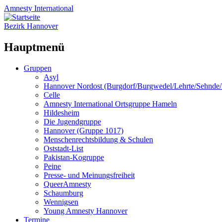
Amnesty
International
Bezirk Hannover
Hauptmenü
Zum
Gruppen
Inhalt
Asyl
springen
Hannover Nordost (Burgdorf/Burgwedel/Lehrte/Sehnde
Celle
Amnesty International Ortsgruppe Hameln
Hildesheim
Die Jugendgruppe
Hannover (Gruppe 1017)
Menschenrechtsbildung & Schulen
Oststadt-List
Pakistan-Kogruppe
Peine
Presse- und Meinungsfreiheit
QueerAmnesty
Schaumburg
Wennigsen
Young Amnesty Hannover
Termine