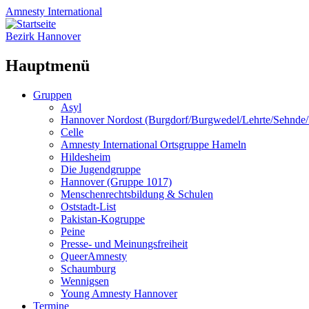
Amnesty
International
Bezirk Hannover
Hauptmenü
Zum
Gruppen
Inhalt
Asyl
springen
Hannover Nordost (Burgdorf/Burgwedel/Lehrte/Sehnde
Celle
Amnesty International Ortsgruppe Hameln
Hildesheim
Die Jugendgruppe
Hannover (Gruppe 1017)
Menschenrechtsbildung & Schulen
Oststadt-List
Pakistan-Kogruppe
Peine
Presse- und Meinungsfreiheit
QueerAmnesty
Schaumburg
Wennigsen
Young Amnesty Hannover
Termine