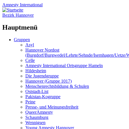
Amnesty
International
Bezirk Hannover
Hauptmenü
Zum
Gruppen
Inhalt
Asyl
springen
Hannover Nordost
(Burgdorf/Burgwedel/Lehrte/Sehnde/Isernhagen/Uetze
Celle
Amnesty International Ortsgruppe Hameln
Hildesheim
Die Jugendgruppe
Hannover (Gruppe 1017)
Menschenrechtsbildung & Schulen
Oststadt-List
Pakistan-Kogruppe
Peine
Presse- und Meinungsfreiheit
QueerAmnesty
Schaumburg
Wennigsen
Young Amnesty Hannover