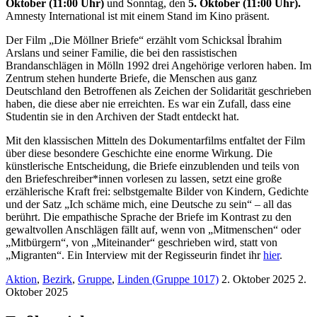
Oktober
(11:00 Uhr)
und Sonntag, den
5. Oktober (11:00 Uhr).
Amnesty International ist mit einem Stand im Kino präsent.
Der Film „Die Möllner Briefe“ erzählt vom Schicksal İbrahim
Arslans und seiner Familie, die bei den rassistischen
Brandanschlägen in Mölln 1992 drei Angehörige verloren haben. Im
Zentrum stehen hunderte Briefe, die Menschen aus ganz
Deutschland den Betroffenen als Zeichen der Solidarität geschrieben
haben, die diese aber nie erreichten. Es war ein Zufall, dass eine
Studentin sie in den Archiven der Stadt entdeckt hat.
Mit den klassischen Mitteln des Dokumentarfilms entfaltet der Film
über diese besondere Geschichte eine enorme Wirkung. Die
künstlerische Entscheidung, die Briefe einzublenden und teils von
den Briefeschreiber*innen vorlesen zu lassen, setzt eine große
erzählerische Kraft frei: selbstgemalte Bilder von Kindern, Gedichte
und der Satz „Ich schäme mich, eine Deutsche zu sein“ – all das
berührt. Die empathische Sprache der Briefe im Kontrast zu den
gewaltvollen Anschlägen fällt auf, wenn von „Mitmenschen“ oder
„Mitbürgern“, von „Miteinander“ geschrieben wird, statt von
„Migranten“. Ein Interview mit der Regisseurin findet ihr
hier
.
Aktion
,
Bezirk
,
Gruppe
,
Linden (Gruppe 1017)
2. Oktober 2025
2.
Oktober 2025