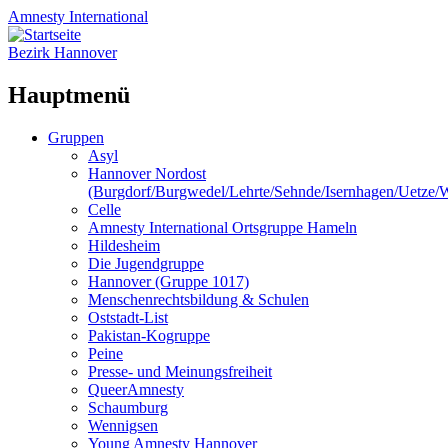
Amnesty
International
Bezirk Hannover
Hauptmenü
Zum
Gruppen
Inhalt
Asyl
springen
Hannover Nordost
(Burgdorf/Burgwedel/Lehrte/Sehnde/Isernhagen/Uetze
Celle
Amnesty International Ortsgruppe Hameln
Hildesheim
Die Jugendgruppe
Hannover (Gruppe 1017)
Menschenrechtsbildung & Schulen
Oststadt-List
Pakistan-Kogruppe
Peine
Presse- und Meinungsfreiheit
QueerAmnesty
Schaumburg
Wennigsen
Young Amnesty Hannover